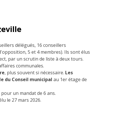
eville
eillers délégués, 16 conseillers
 d'opposition, 5 et 4 membres)
.
Ils sont élus
ect, par un scrutin de liste à deux tours.
 affaires communales.
tre
, plus souvent si nécessaire.
Les
lle du Conseil municipa
l
au 1er étage de
n pour un mandat de 6 ans.
 élu le 27 mars 2026.