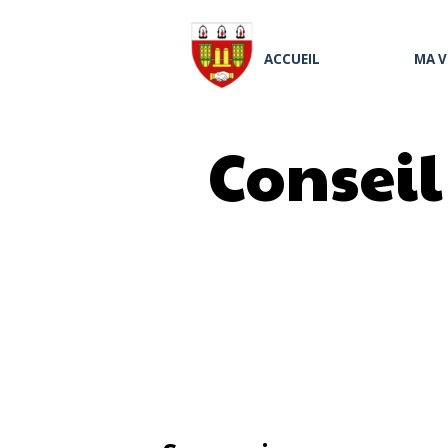
ACCUEIL
MA V
Consei