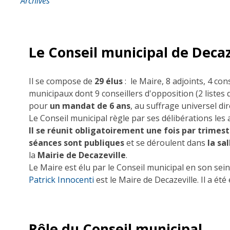
Archives
Le Conseil municipal de Decaz
Il se compose de
2
9
élus
: le Maire, 8 adjoints, 4
cons
municipaux dont 9 conseillers d'opposition (2 listes
pour
un mandat de 6 ans
, au suffrage universel dir
Le Conseil municipal règle par ses délibérations les
Il se réunit obligatoirement une fois par trimes
séances sont publiques
et se déroulent dans
la sa
la
M
airie de Decazeville
.
Le Maire est élu par le Conseil municipal en son sei
Patrick Innocenti
est le Maire de Decazeville. Il a été
Rôle du Conseil municipal